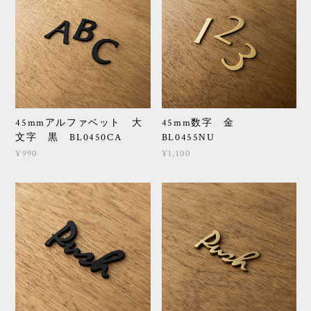
45mmアルファベット 大
45mm数字 金
文字 黒 BL0450CA
BL0455NU
¥990
¥1,100