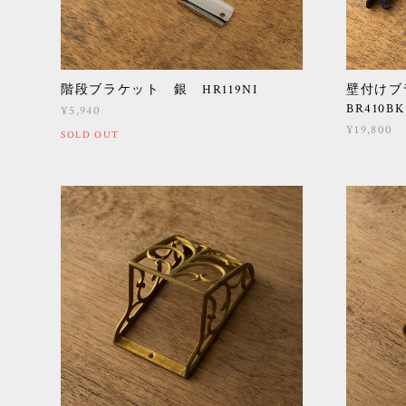
階段ブラケット 銀 HR119NI
壁付けブ
BR410BK
¥5,940
¥19,800
SOLD OUT