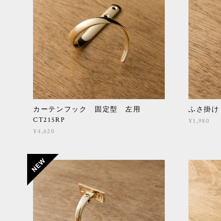
カーテンフック 固定型 左用
ふさ掛け 
CT215RP
¥1,980
¥4,620