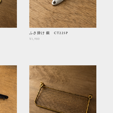
ふさ掛け 銀 CT225P
¥1,980