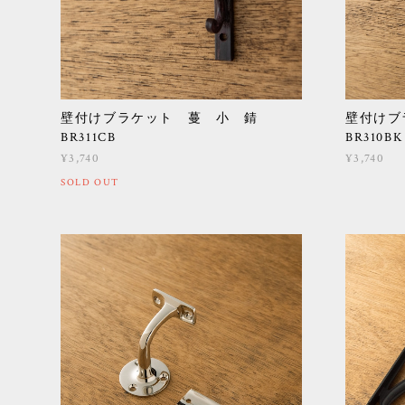
壁付けブラケット 蔓 小 錆
壁付け
BR311CB
BR310BK
¥3,740
¥3,740
SOLD OUT