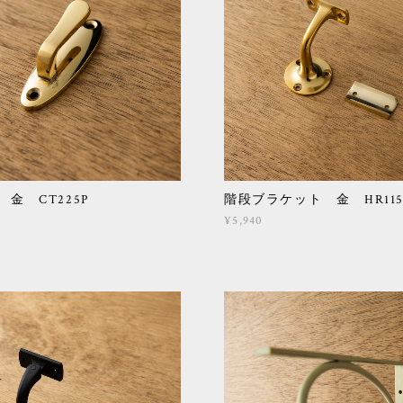
金 CT225P
階段ブラケット 金 HR115
¥5,940