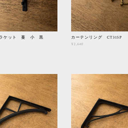
ブラケット 蔓 小 黒
カーテンリング CT315P
¥2,640