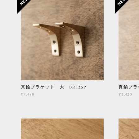
真鍮ブラケット 大 BR525P
真鍮ブラケ
¥7,480
¥2,420