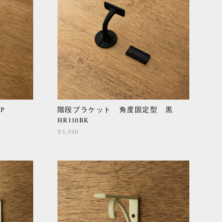
P
階段ブラケット 角度固定型 黒
HR110BK
¥5,940