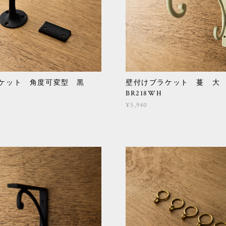
ラケット 角度可変型 黒
壁付けブラケット 蔓 
K
BR218WH
¥5,940