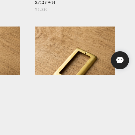
SP128WH
¥3,520
 白
コンセントカバー 大穴 金
SP315HP
¥3,520