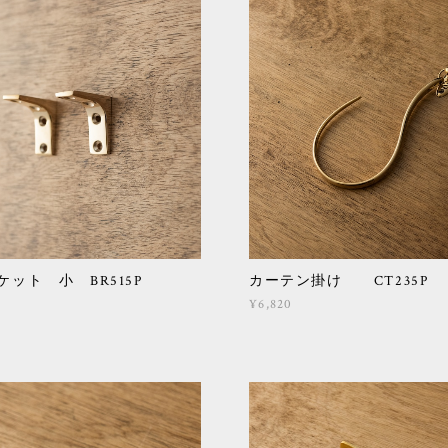
ット 小 BR515P
カーテン掛け CT235P
¥6,820