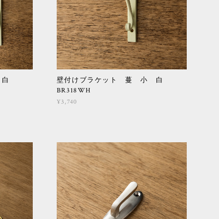
大 白
壁付けブラケット 蔓 小 白
BR318WH
¥3,740