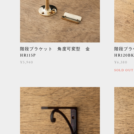
階段ブラケット 角度可変型 金
階段ブ
HR115P
HR120B
¥5,940
¥6,380
SOLD OUT