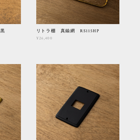
O 黒
リトラ棚 真鍮網 RS115HP
¥26,400