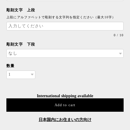
彫刻文字 上段
上段にアルファベットで彫刻する文字列を指定ください（最大10字）
0
/
10
彫刻文字 下段
数量
International shipping available
Add to cart
日本国内にお住まいの方向け