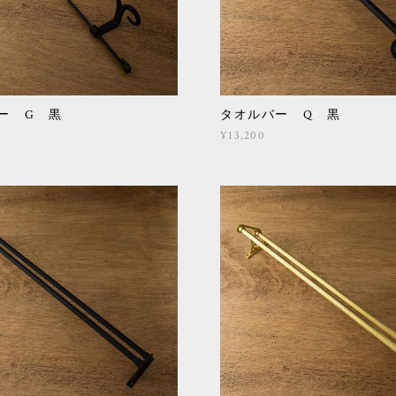
ー G 黒
タオルバー Q 黒
¥13,200