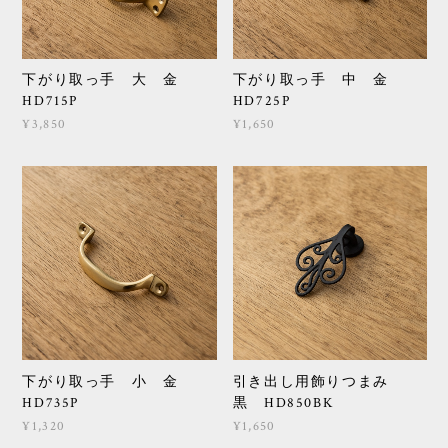
下がり取っ手 大 金
下がり取っ手 中 金
HD715P
HD725P
¥3,850
¥1,650
下がり取っ手 小 金
引き出し用飾りつまみ
HD735P
黒 HD850BK
¥1,320
¥1,650