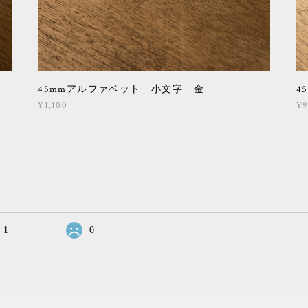
45mmアルファベット 小文字 金
4
¥1,100
¥9
1
0