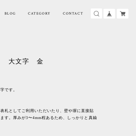
BLOG
CATEGORY
CONTACT
ト 大文字 金
文字です。
・表札としてご利用いただいたり、壁や塀に直接貼
ます。厚みが3〜4mm程あるため、しっかりと真鍮