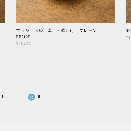
プッシュベル 卓上／壁付け プレーン
振
BE310P
¥1
¥13,200
1
0