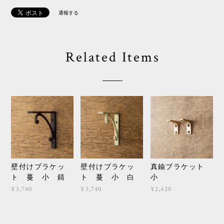
通報する
Related Items
壁付けブラケッ
壁付けブラケッ
真鍮ブラケット
ト 蔓 小 錆
ト 蔓 小 白
小
¥3,740
¥3,740
¥2,420