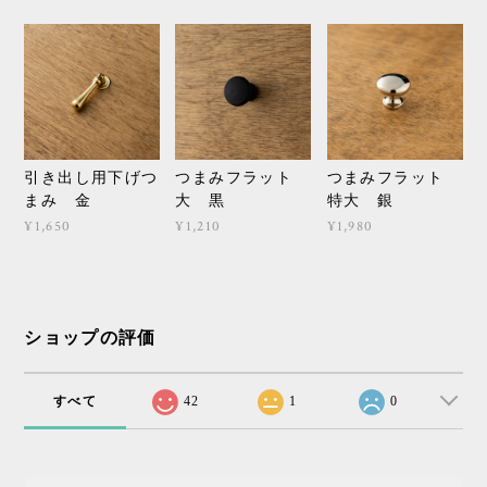
引き出し用下げつ
つまみフラット
つまみフラット
まみ 金
大 黒
特大 銀
¥1,650
¥1,210
¥1,980
ショップの評価
すべて
42
1
0